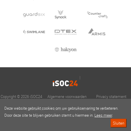
Copyright © 2026 iSOC24
Algemene voorwaarden
Privacy statement
Deze website gebruikt cookies om uw gebruikservaring te verbeteren.
Disclaimer
Beleid
ISO 14001 & 27001
Door deze site te blijven gebruiken stemt u hiermee in.
Lees meer
.
Sluiten