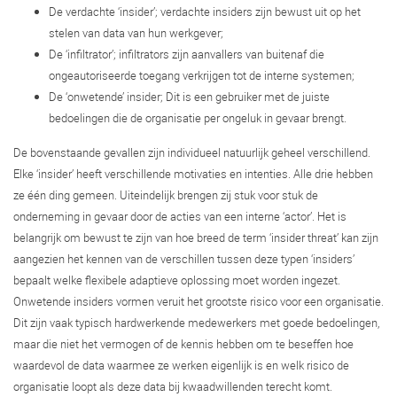
De verdachte ‘insider’; verdachte insiders zijn bewust uit op het
stelen van data van hun werkgever;
De ‘infiltrator’; infiltrators zijn aanvallers van buitenaf die
ongeautoriseerde toegang verkrijgen tot de interne systemen;
De ‘onwetende’ insider; Dit is een gebruiker met de juiste
bedoelingen die de organisatie per ongeluk in gevaar brengt.
De bovenstaande gevallen zijn individueel natuurlijk geheel verschillend.
Elke ‘insider’ heeft verschillende motivaties en intenties. Alle drie hebben
ze één ding gemeen. Uiteindelijk brengen zij stuk voor stuk de
onderneming in gevaar door de acties van een interne ‘actor’. Het is
belangrijk om bewust te zijn van hoe breed de term ‘insider threat’ kan zijn
aangezien het kennen van de verschillen tussen deze typen ‘insiders’
bepaalt welke flexibele adaptieve oplossing moet worden ingezet.
Onwetende insiders vormen veruit het grootste risico voor een organisatie.
Dit zijn vaak typisch hardwerkende medewerkers met goede bedoelingen,
maar die niet het vermogen of de kennis hebben om te beseffen hoe
waardevol de data waarmee ze werken eigenlijk is en welk risico de
organisatie loopt als deze data bij kwaadwillenden terecht komt.