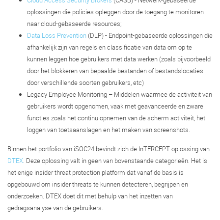
Cloud Access Security Brokers
(CASB) - Netwerk-gebaseerde
oplossingen die policies opleggen door de toegang te monitoren
naar cloud-gebaseerde resources;
Data Loss Prevention
(DLP) - Endpoint-gebaseerde oplossingen die
afhankelijk zijn van regels en classificatie van data om op te
kunnen leggen hoe gebruikers met data werken (zoals bijvoorbeeld
door het blokkeren van bepaalde bestanden of bestandslocaties
door verschillende soorten gebruikers, etc)
Legacy Employee Monitoring – Middelen waarmee de activiteit van
gebruikers wordt opgenomen, vaak met geavanceerde en zware
functies zoals het continu opnemen van de scherm activiteit, het
loggen van toetsaanslagen en het maken van screenshots.
Binnen het portfolio van iSOC24 bevindt zich de InTERCEPT oplossing van
DTEX
. Deze oplossing valt in geen van bovenstaande categorieën. Het is
het enige insider threat protection platform dat vanaf de basis is
opgebouwd om insider threats te kunnen detecteren, begrijpen en
onderzoeken. DTEX doet dit met behulp van het inzetten van
gedragsanalyse van de gebruikers.