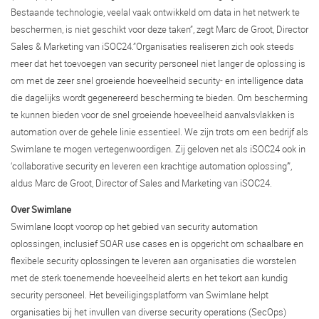
Bestaande technologie, veelal vaak ontwikkeld om data in het netwerk te
beschermen, is niet geschikt voor deze taken”, zegt Marc de Groot, Director
Sales & Marketing van iSOC24.”Organisaties realiseren zich ook steeds
meer dat het toevoegen van security personeel niet langer de oplossing is
om met de zeer snel groeiende hoeveelheid security- en intelligence data
die dagelijks wordt gegenereerd bescherming te bieden. Om bescherming
te kunnen bieden voor de snel groeiende hoeveelheid aanvalsvlakken is
automation over de gehele linie essentieel. We zijn trots om een bedrijf als
Swimlane te mogen vertegenwoordigen. Zij geloven net als iSOC24 ook in
‘collaborative security en leveren een krachtige automation oplossing’”,
aldus Marc de Groot, Director of Sales and Marketing van iSOC24.
Over Swimlane
Swimlane loopt voorop op het gebied van security automation
oplossingen, inclusief SOAR use cases en is opgericht om schaalbare en
flexibele security oplossingen te leveren aan organisaties die worstelen
met de sterk toenemende hoeveelheid alerts en het tekort aan kundig
security personeel. Het beveiligingsplatform van Swimlane helpt
organisaties bij het invullen van diverse security operations (SecOps)